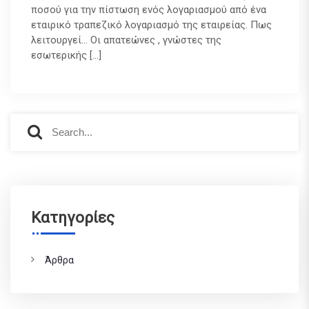
ποσού για την πίστωση ενός λογαριασμού από ένα
εταιρικό τραπεζικό λογαριασμό της εταιρείας. Πως
λειτουργεί… Οι απατεώνες , γνώστες της
εσωτερικής […]
S
S
e
e
a
a
r
r
c
c
h
h
f
Kατηγορίες
o
r
:
Άρθρα