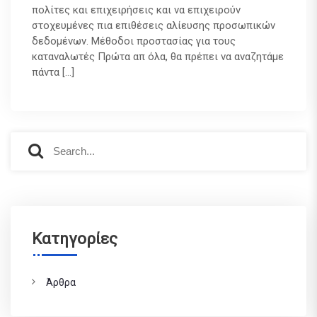
πολίτες και επιχειρήσεις και να επιχειρούν
στοχευμένες πια επιθέσεις αλίευσης προσωπικών
δεδομένων. Μέθοδοι προστασίας για τους
καταναλωτές Πρώτα απ όλα, θα πρέπει να αναζητάμε
πάντα […]
S
S
e
e
a
a
r
r
c
c
h
h
f
Kατηγορίες
o
r
:
Άρθρα