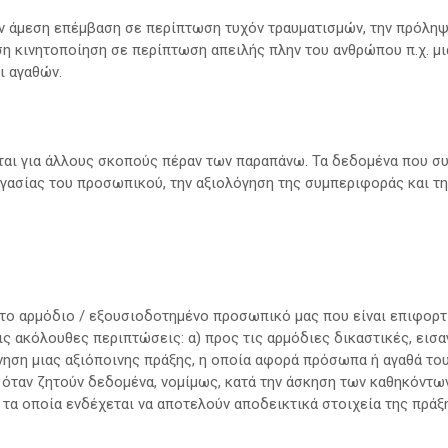
ν άμεση επέμβαση σε περίπτωση τυχόν τραυματισμών, την πρόληψ
η κινητοποίηση σε περίπτωση απειλής πλην του ανθρώπου π.χ. μι
 αγαθών.
ται για άλλους σκοπούς πέραν των παραπάνω. Τα δεδομένα που σ
ργασίας του προσωπικού, την αξιολόγηση της συμπεριφοράς και 
 το αρμόδιο / εξουσιοδοτημένο προσωπικό μας που είναι επιφορτ
τις ακόλουθες περιπτώσεις: α) προς τις αρμόδιες δικαστικές, εισ
ύνηση μιας αξιόποινης πράξης, η οποία αφορά πρόσωπα ή αγαθά το
 όταν ζητούν δεδομένα, νομίμως, κατά την άσκηση των καθηκόντων 
 τα οποία ενδέχεται να αποτελούν αποδεικτικά στοιχεία της πράξ