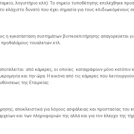
 ταμείο, λογιστήριο κλπ). Το σημείο τοποθέτησης επιλέχθηκε προσ
το ελάχιστο δυνατό που έχει σημασία για τους επιδιωκόμενους σ
υς η εγκατάσταση συστημάτων βιντεοεπιτήρησης απαγορεύεται γι
ι προθαλάμους τουαλετών κτλ.
αποτελείται από κάμερες, οι οποίες καταγράφουν μόνο κατόπιν 
ερομηνία και την ώρα. Η εικόνα από τις κάμερες που λειτουργούν
υθύνσεως της Εταιρείας .
ήρησης, αποκλειστικά για λόγους ασφάλειας και προστασίας του 
ρχείων και των πληροφοριών της αλλά και για τον έλεγχο της τήρ