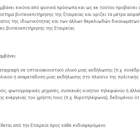
αμβάνει εικόνα από φυσικά πρόσωπα και ως εκ τούτου προβαίνε
ύστημα βιντεοεπιτήρησης της Εταιρείας και ορίζει τα μέτρα ασφα
ατος της ιδιωτικότητας και των άλλων θεμελιωδών δικαιωμάτω
ς βιντεοεπιτήρησης της Εταιρείας
αμβάνει:
ταγραφή σε οπτικοακουστικό υλικό μιας εκδήλωσης (π.χ. συνέδρι
λικού ή αναμετάδοση μιας εκδήλωσης στο πλαίσιο της πολιτικής ε
ιρός, φωτογραφικές μηχανές, συσκευές κινητού τηλεφώνου ή άλλ
ς ενέργειας του χρήστη τους (π.χ. θυροτηλέφωνα), δεδομένου ότ
ίθεται από την Εταιρεία προς κάθε ενδιαφερόμενο