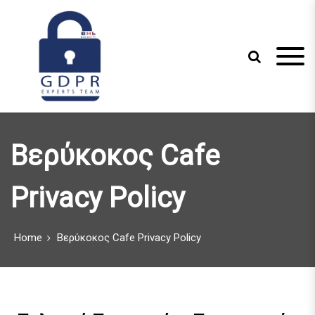
S
k
i
p
t
o
c
Just another WordPress site
GDPR Experts
o
n
Team
Βερύκοκος Cafe
t
e
n
Privacy Policy
t
Home
Βερύκοκος Cafe Privacy Policy