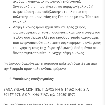
ακρόαση, σεμινάριο, κοινωνική εκδήλωση),
βιντεοσκόπηση που γίνεται για παραγωγή υλικού ή
αναμετάδοση μιας εκδήλωσης στο πλαίσιο της
πολιτικής επικοινωνίας της Εταιρείας με τον Τύπο και
το κοινό.
Λήψη εικόνας ή/και ήχου από κάμερες χειρός,
φωτογραφικές μηχανές, συσκευές κινητού τηλεφώνου
ή άλλα συστήματα ελέγχου εισόδου χωρίς καταγραφή,
που ενεργοποιούνται κατόπιν συγκεκριμένης ενέργειας
του χρήστη τους (π.χ. θυροτηλέφωνα), δεδομένου ότι
δεν πραγματοποιείται συνεχής λήψη εικόνας.
Για λόγους διαφάνειας, η παρούσα πολιτική διατίθεται από
την Εταιρεία προς κάθε ενδιαφερόμενο
Υπεύθυνος επεξεργασίας:
SAGA BRIDAL ΜΟΝ. ΙΚΕ, Γ. ΔΡΟΣΙΝΗ 5, 14562, ΚΗΦΙΣΙΑ,
801471971, Δ.Ο.Υ.: ΚΗΦΙΣΙΑΣ, τηλ. 2108015979