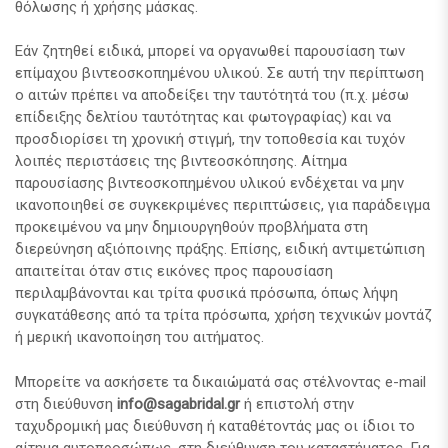
θόλωσης ή χρήσης μάσκας.
Εάν ζητηθεί ειδικά, μπορεί να οργανωθεί παρουσίαση των
επίμαχου βιντεοσκοπημένου υλικού. Σε αυτή την περίπτωση
ο αιτών πρέπει να αποδείξει την ταυτότητά του (π.χ. μέσω
επίδειξης δελτίου ταυτότητας και φωτογραφίας) και να
προσδιορίσει τη χρονική στιγμή, την τοποθεσία και τυχόν
λοιπές περιστάσεις της βιντεοσκόπησης. Αίτημα
παρουσίασης βιντεοσκοπημένου υλικού ενδέχεται να μην
ικανοποιηθεί σε συγκεκριμένες περιπτώσεις, για παράδειγμα
προκειμένου να μην δημιουργηθούν προβλήματα στη
διερεύνηση αξιόποινης πράξης. Επίσης, ειδική αντιμετώπιση
απαιτείται όταν στις εικόνες προς παρουσίαση
περιλαμβάνονται και τρίτα φυσικά πρόσωπα, όπως λήψη
συγκατάθεσης από τα τρίτα πρόσωπα, χρήση τεχνικών μοντάζ
ή μερική ικανοποίηση του αιτήματος.
Μπορείτε να ασκήσετε τα δικαιώματά σας στέλνοντας e-mail
στη διεύθυνση
info
@
sagabridal
.
gr
ή επιστολή στην
ταχυδρομική μας διεύθυνση ή καταθέτοντάς μας οι ίδιοι το
αίτημα αυτοπροσώπως, στη διεύθυνση του καταστήματος. Για