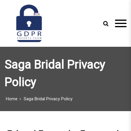
S
k
i
p
t
o
c
Just another WordPress site
GDPR Experts
o
n
Team
Saga Bridal Privacy
t
e
n
Policy
t
Home
Saga Bridal Privacy Policy