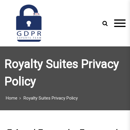
S
k
i
p
t
o
c
Just another WordPress site
GDPR Experts
o
n
Team
Royalty Suites Privacy
t
e
n
Policy
t
Home
Royalty Suites Privacy Policy