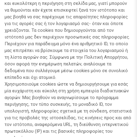
και ευκολότερη η περιήγηση στη σελίδα μας, γιατί μπορούν
να θυμούνται εάν έχετε επισκεφτεί ξανά τον ιστότοπο και
μας βοηθά να σας παρέχουμε τις απαραίτητες πληροφορίες
για τις αγορές σας ή τον λογαριασμό σας- όταν και όποτε
χρειάζονται. Τα cookies που δημιουργούνται από τον
ιστότοπό μας δεν περιέχουν προσωπικές σας πληροφορίες.
Περιέχουν για παράδειγμα μόνο ένα αριθμητικό ID, το οποίο
μας επιτρέπει να βρίσκουμε τα στοιχεία του λογαριασμού ή
τη λίστα αγορών σας. Σύμφωνα με την Πολιτική Απορρήτου,
όσον αφορά την ενημέρωση πελατών, αναλύουμε τα
δεδομένα που συλλέγουμε μέσω cookies μόνο σε συνολικό
επίπεδο και όχι ατομικό.
Χρησιμοποιούμε cookies ώστε να δημιουργήσουμε για εσάς
μία ευχάριστη και εύκολη στη χρήση εμπειρία διαδικτυακών
αγορών. Μας βοηθούν να αναγνωρίσουμε το πρόγραμμα
περιήγησης, τον τύπο συσκευής, το μοναδικό ID, τον
υπολογιστή, πληροφορίες σχετικά με τη σύνδεση, στατιστικά
για τις προβολές της ιστοσελίδας, τις κινήσεις προς και από
τον ιστότοπο, αναφερόμενα URL, τη διεύθυνση ιντερνετικού
πρωτοκόλλου (IP) και τις βασικές πληροφορίες του