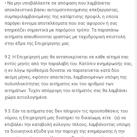
• Να μην υποβάλλεστε σε απόφαση που λαμβάνεται
αποκλειστικά βάσει αυτοματοποιημένης επεξεργασίας,
συμπεριλαμβανομένης της κατάρτισης προφίλ, η οποία
παράγει έννομα αποτελέσματα που σας αφορούν ή σας
επηρεάζει σημαντικά με παρόμοιο τρόπο. Τα παραπάνω
αιτήματα απευθύνονται γραπτώς με ταχυδρομική επιστολή
στην έδρα της Επιχείρησης μας.
9.2. Η Επιχείρησή μας θα ανταποκρίνεται σε κάθε αίτημά σας
εντός μηνός από την παραλαβή του. Κατόπιν ενημέρωσής σας,
η εν λόγω προθεσμία δύναται να παρατείνεται κατά δύο
ακόμη μήνες, εφόσον απαιτείται, λαμβανομένων υπόψη της
πολυπλοκότητας του αιτήματος και του αριθμού των
αιτημάτων. Τυχόν απόρριψη του αιτήματός σας θα λαμβάνει
χώρα αιτιολογημένα.
9.3. Εάν τα αιτήματα σας δεν πληρούν τις προϋποθέσεις του
νόμου, η Επιχείρησή μας διατηρεί το δικαίωμα, είτε : (α) να
επιβάλει την καταβολή εύλογου τέλους, λαμβάνοντας υπόψη
τα διοικητικά έξοδα για την παροχή της ενημέρωσης ή την