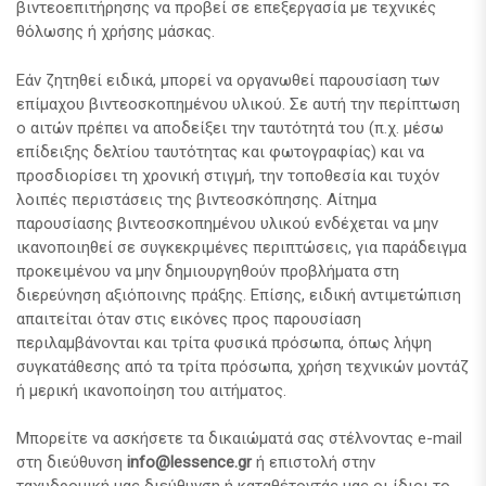
βιντεοεπιτήρησης να προβεί σε επεξεργασία με τεχνικές
θόλωσης ή χρήσης μάσκας.
Εάν ζητηθεί ειδικά, μπορεί να οργανωθεί παρουσίαση των
επίμαχου βιντεοσκοπημένου υλικού. Σε αυτή την περίπτωση
ο αιτών πρέπει να αποδείξει την ταυτότητά του (π.χ. μέσω
επίδειξης δελτίου ταυτότητας και φωτογραφίας) και να
προσδιορίσει τη χρονική στιγμή, την τοποθεσία και τυχόν
λοιπές περιστάσεις της βιντεοσκόπησης. Αίτημα
παρουσίασης βιντεοσκοπημένου υλικού ενδέχεται να μην
ικανοποιηθεί σε συγκεκριμένες περιπτώσεις, για παράδειγμα
προκειμένου να μην δημιουργηθούν προβλήματα στη
διερεύνηση αξιόποινης πράξης. Επίσης, ειδική αντιμετώπιση
απαιτείται όταν στις εικόνες προς παρουσίαση
περιλαμβάνονται και τρίτα φυσικά πρόσωπα, όπως λήψη
συγκατάθεσης από τα τρίτα πρόσωπα, χρήση τεχνικών μοντάζ
ή μερική ικανοποίηση του αιτήματος.
Μπορείτε να ασκήσετε τα δικαιώματά σας στέλνοντας e-mail
στη διεύθυνση
info@lessence.gr
ή επιστολή στην