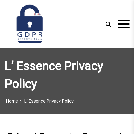
S
k
i
p
t
o
c
Just another WordPress site
GDPR Experts
o
n
Team
L’ Essence Privacy
t
e
n
Policy
t
Home
L’ Essence Privacy Policy