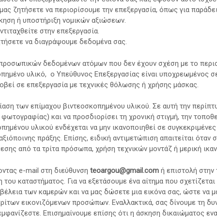
 μας ζητήσετε να περιορίσουμε την επεξεργασία, όπως για παράδε
σκηση ή υποστήριξη νομικών αξιώσεων.
ντιταχθείτε στην επεξεργασία.
ητήσετε να διαγράψουμε δεδομένα σας.
 προσωπικών δεδομένων ατόμων που δεν έχουν σχέση με το περισ
οπημένο υλικό, ο Υπεύθυνος Επεξεργασίας είναι υποχρεωμένος σ
οβεί σε επεξεργασία με τεχνικές θόλωσης ή χρήσης μάσκας.
σίαση των επίμαχου βιντεοσκοπημένου υλικού. Σε αυτή την περίπτ
ι φωτογραφίας) και να προσδιορίσει τη χρονική στιγμή, την τοποθ
ημένου υλικού ενδέχεται να μην ικανοποιηθεί σε συγκεκριμένες
ξιόποινης πράξης. Επίσης, ειδική αντιμετώπιση απαιτείται όταν 
σης από τα τρίτα πρόσωπα, χρήση τεχνικών μοντάζ ή μερική ικαν
οντας e-mail στη διεύθυνση
teoargou@gmail.com
ή επιστολή στην 
 του καταστήματος. Για να εξετάσουμε ένα αίτημα που σχετίζεται 
έλεια των καμερών και να μας δώσετε μια εικόνα σας, ώστε να μ
ίτων εικονιζόμενων προσώπων. Εναλλακτικά, σας δίνουμε τη δυν
ς εμφανίζεστε. Επισημαίνουμε επίσης ότι η άσκηση δικαιώματος εν