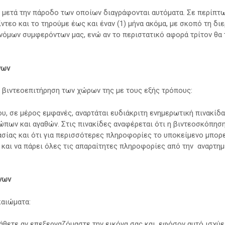
ς, μετά την πάροδο των οποίων διαγράφονται αυτόματα. Σε περίπ
τεο και το τηρούμε έως και έναν (1) μήνα ακόμα, με σκοπό τη δι
νόμων συμφερόντων μας, ενώ αν το περιστατικό αφορά τρίτον θα τ
νων
η βιντεοεπιτήρηση των χώρων της με τους εξής τρόπους:
υ, σε μέρος εμφανές, αναρτάται ευδιάκριτη ενημερωτική πινακίδα
πων και αγαθών. Στις πινακίδες αναφέρεται ότι η βιντεοσκόπηση
σίας και ότι για περισσότερες πληροφορίες το υποκείμενο μπορε
και να πάρει όλες τις απαραίτητες πληροφορίες από την αναρτημ
νων
καιώματα:
θετε αν επεξεργαζόμαστε την εικόνα σας και, εφόσον αυτό ισχύει