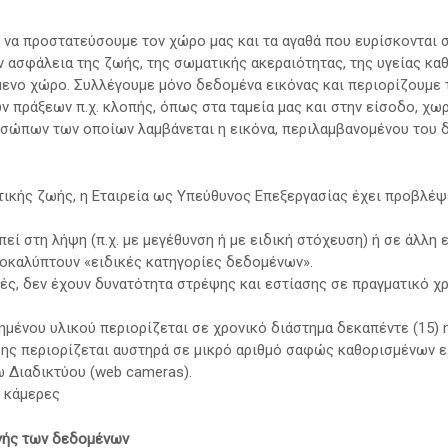
 να προστατεύσουμε τον χώρο μας και τα αγαθά που ευρίσκονται 
την ασφάλεια της ζωής, της σωματικής ακεραιότητας, της υγείας κ
μενο χώρο. Συλλέγουμε μόνο δεδομένα εικόνας και περιορίζουμε
 πράξεων π.χ. κλοπής, όπως στα ταμεία μας και στην είσοδο, χω
ροσώπων των οποίων λαμβάνεται η εικόνα, περιλαμβανομένου του
τικής ζωής, η Εταιρεία ως Υπεύθυνος Επεξεργασίας έχει προβλέψ
ί στη λήψη (π.χ. με μεγέθυνση ή με ειδική στόχευση) ή σε άλλη
οκαλύπτουν «ειδικές κατηγορίες δεδομένων».
ές, δεν έχουν δυνατότητα στρέψης και εστίασης σε πραγματικό χ
μένου υλικού περιορίζεται σε χρονικό διάστημα δεκαπέντε (15)
ης περιορίζεται αυστηρά σε μικρό αριθμό σαφώς καθορισμένων ε
 Διαδικτύου (web cameras).
ς κάμερες
γής των δεδομένων