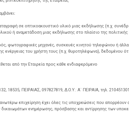
ς βιντεοεπιτήρησης της Εταιρείας
αμβάνει:
ταγραφή σε οπτικοακουστικό υλικό μιας εκδήλωσης (π.χ. συνέδρι
λικού ή αναμετάδοση μιας εκδήλωσης στο πλαίσιο της πολιτικής ε
ιρός, φωτογραφικές μηχανές, συσκευές κινητού τηλεφώνου ή άλλ
ς ενέργειας του χρήστη τους (π.χ. θυροτηλέφωνα), δεδομένου ότ
ίθεται από την Εταιρεία προς κάθε ενδιαφερόμενο
 18535, ΠΕΙΡΑΙΑΣ, 097827819, Δ.Ο.Υ.: Α΄ ΠΕΙΡΑΙΑ, τηλ. 21045130
 ανωτέρω επιχείρηση έχει όλες τις υποχρεώσεις που απορρέουν 
 δικαιωμάτων ενημέρωσης, πρόσβασης και αντίρρησης των υποκε