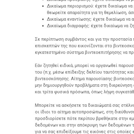
Δικαίωμα περιορισμού: έχετε δικαίωμα να
θεωρείτε απαραίτητα για τη θεμελίωση, ά
Δικαίωμα εναντίωσης: έχετε δικαίωμα να α
Δικαίωμα διαγραφής: έχετε δικαίωμα να ζ
Σε περίπτωση συμβάντος και για την προστασία
επισκεπτών της που εικονίζονται στο βιντεοσκ
εγκατεστημένο σύστημα βιντεοεπιτήρησης να πρ
Εάν ζητηθεί ειδικά, μπορεί να οργανωθεί παρου
του (π.χ. μέσω επίδειξης δελτίου ταυτότητας κα
βιντεοσκόπησης. Αίτημα παρουσίασης βιντεοσκοπ
μην δημιουργηθούν προβλήματα στη διερεύνηση α
και τρίτα φυσικά πρόσωπα, όπως λήψη συγκατάθε
Μπορείτε να ασκήσετε τα δικαιώματά σας στέλν
οι ίδιοι το αίτημα αυτοπροσώπως, στη διεύθυνση
προσδιορίσετε πότε περίπου βρεθήκατε στην εμβ
δεδομένων και στην απόκρυψη των δεδομένων τρ
για να σας επιδείξουμε τις εικόνες στις οποίε