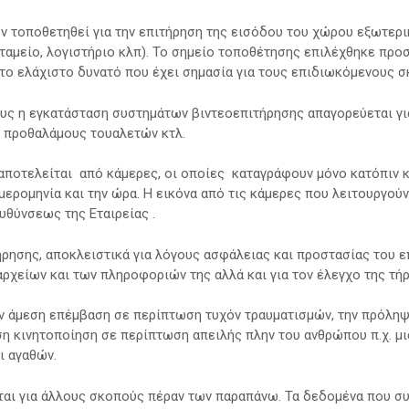
 τοποθετηθεί για την επιτήρηση της εισόδου του χώρου εξωτερι
 ταμείο, λογιστήριο κλπ). Το σημείο τοποθέτησης επιλέχθηκε προσ
το ελάχιστο δυνατό που έχει σημασία για τους επιδιωκόμενους σ
υς η εγκατάσταση συστημάτων βιντεοεπιτήρησης απαγορεύεται γι
ι προθαλάμους τουαλετών κτλ.
αποτελείται από κάμερες, οι οποίες καταγράφουν μόνο κατόπιν 
ερομηνία και την ώρα. Η εικόνα από τις κάμερες που λειτουργούν
υθύνσεως της Εταιρείας .
ήρησης, αποκλειστικά για λόγους ασφάλειας και προστασίας του 
ρχείων και των πληροφοριών της αλλά και για τον έλεγχο της τήρ
ν άμεση επέμβαση σε περίπτωση τυχόν τραυματισμών, την πρόληψ
η κινητοποίηση σε περίπτωση απειλής πλην του ανθρώπου π.χ. μι
 αγαθών.
ται για άλλους σκοπούς πέραν των παραπάνω. Τα δεδομένα που σ