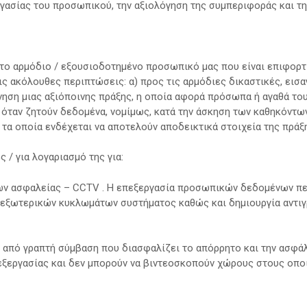
ργασίας του προσωπικού, την αξιολόγηση της συμπεριφοράς και 
 το αρμόδιο / εξουσιοδοτημένο προσωπικό μας που είναι επιφορτ
τις ακόλουθες περιπτώσεις: α) προς τις αρμόδιες δικαστικές, εισ
ύνηση μιας αξιόποινης πράξης, η οποία αφορά πρόσωπα ή αγαθά το
 όταν ζητούν δεδομένα, νομίμως, κατά την άσκηση των καθηκόντων 
 τα οποία ενδέχεται να αποτελούν αποδεικτικά στοιχεία της πράξ
 / για λογαριασμό της για:
ν ασφαλείας – CCTV . H επεξεργασία προσωπικών δεδομένων πε
 εξωτερικών κυκλωμάτων συστήματος καθώς και δημιουργία αντι
από γραπτή σύμβαση που διασφαλίζει το απόρρητο και την ασφάλε
εξεργασίας και δεν μπορούν να βιντεοσκοπούν χώρους στους οποί