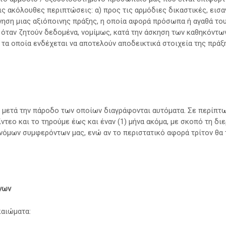
τις ακόλουθες περιπτώσεις: α) προς τις αρμόδιες δικαστικές, εισ
ύνηση μιας αξιόποινης πράξης, η οποία αφορά πρόσωπα ή αγαθά το
 όταν ζητούν δεδομένα, νομίμως, κατά την άσκηση των καθηκόντων 
 τα οποία ενδέχεται να αποτελούν αποδεικτικά στοιχεία της πράξ
ς, μετά την πάροδο των οποίων διαγράφονται αυτόματα. Σε περίπ
τεο και το τηρούμε έως και έναν (1) μήνα ακόμα, με σκοπό τη δι
νόμων συμφερόντων μας, ενώ αν το περιστατικό αφορά τρίτον θα τ
νων
καιώματα: