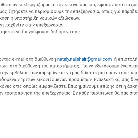
θετε αν επεξεργαζόμαστε την εικόνα σας και, εφόσον αυτό ισχύει
 μας ζητήσετε να περιορίσουμε την επεξεργασία, όπως για παράδε
σκηση ή υποστήριξη νομικών αξιώσεων.
ντιταχθείτε στην επεξεργασία.
ητήσετε να διαγράψουμε δεδομένα σας.
οντας e-mail στη διεύθυνση
nataly.nailshair@gmail.com
ή επιστολή 
ως, στη διεύθυνση του καταστήματος. Για να εξετάσουμε ένα αίτημ
την εμβέλεια των καμερών και να μας δώσετε μια εικόνα σας, ώσ
δομένων τρίτων εικονιζόμενων προσώπων. Εναλλακτικά, σας δίνο
εικόνες στις οποίες εμφανίζεστε. Επισημαίνουμε επίσης ότι η άσ
ην τροποποίηση της επεξεργασίας. Σε κάθε περίπτωση θα σας απα