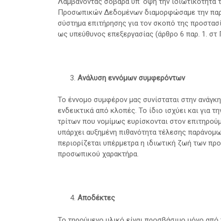
Λαμβάνοντας σοβαρά υπ’ όψη την ιδιωτικότητα 
Προσωπικών Δεδομένων διαμορφώσαμε την παρού
σύστημα επιτήρησης για τον σκοπό της προστασ
ως υπεύθυνος επεξεργασίας (άρθρο 6 παρ. 1. στ 
Ανάλυση εννόμων συμφερόντων
Το έννομο συμφέρον μας συνίσταται στην ανάγκη
ενδεικτικά από κλοπές. Το ίδιο ισχύει και για 
τρίτων που νομίμως ευρίσκονται στον επιτηρού
υπάρχει αυξημένη πιθανότητα τέλεσης παράνομων
περιορίζεται υπέρμετρα η ιδιωτική ζωή των π
προσωπικού χαρακτήρα.
Αποδέκτες
Το τηρούμενο υλικό είναι προσβάσιμο μόνο από