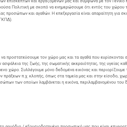
των επισκεπτών και εργαζομένων μας και σύμφωνα με τον Γενικό 
σα Πολιτική με σκοπό να ενημερώσουμε ότι εντός του χώρου τ
ίας προσώπων και αγαθών. Η επεξεργασία είναι απαραίτητη για 
ΓΚΠΔ).
 να προστατεύσουμε τον χώρο μας και τα αγαθά που ευρίσκονται 
την ασφάλεια της ζωής, της σωματικής ακεραιότητας, της υγείας κ
μενο χώρο. Συλλέγουμε μόνο δεδομένα εικόνας και περιορίζουμε
 πράξεων π.χ. κλοπής, όπως στα ταμεία μας και στην είσοδο, χω
ροσώπων των οποίων λαμβάνεται η εικόνα, περιλαμβανομένου του
 το αρμόδιο / εξουσιοδοτημένο προσωπικό μας που είναι επιφορτ