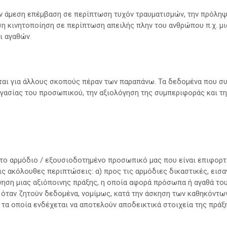
ν άμεση επέμβαση σε περίπτωση τυχόν τραυματισμών, την πρόληψ
η κινητοποίηση σε περίπτωση απειλής πλην του ανθρώπου π.χ. μι
 αγαθών.
ται για άλλους σκοπούς πέραν των παραπάνω. Τα δεδομένα που σ
ργασίας του προσωπικού, την αξιολόγηση της συμπεριφοράς και 
 το αρμόδιο / εξουσιοδοτημένο προσωπικό μας που είναι επιφορτ
τις ακόλουθες περιπτώσεις: α) προς τις αρμόδιες δικαστικές, εισ
ύνηση μιας αξιόποινης πράξης, η οποία αφορά πρόσωπα ή αγαθά το
 όταν ζητούν δεδομένα, νομίμως, κατά την άσκηση των καθηκόντων 
 τα οποία ενδέχεται να αποτελούν αποδεικτικά στοιχεία της πράξ