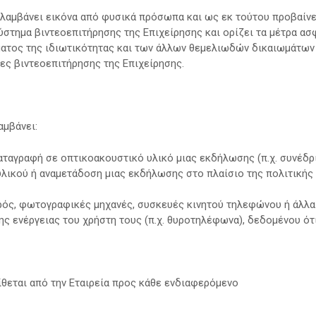
 λαμβάνει εικόνα από φυσικά πρόσωπα και ως εκ τούτου προβαί
ύστημα βιντεοεπιτήρησης της Επιχείρησης και ορίζει τα μέτρα ασ
ατος της ιδιωτικότητας και των άλλων θεμελιωδών δικαιωμάτω
ς βιντεοεπιτήρησης της Επιχείρησης.
αμβάνει:
ταγραφή σε οπτικοακουστικό υλικό μιας εκδήλωσης (π.χ. συνέδρι
υλικού ή αναμετάδοση μιας εκδήλωσης στο πλαίσιο της πολιτικής 
ιρός, φωτογραφικές μηχανές, συσκευές κινητού τηλεφώνου ή άλλ
ς ενέργειας του χρήστη τους (π.χ. θυροτηλέφωνα), δεδομένου ότ
ίθεται από την Εταιρεία προς κάθε ενδιαφερόμενο