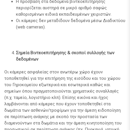
Η πρόσβαση στα δεδομένα βιντεοεπιτήρησης
περιορίζεται αυστηρά σε μικρό αριθμό σαφώς
καθορισμένων ειδικά εκπαιδευμένων χειριστών.
Οι κάμερες δεν μεταδίδουν δεδομένα μέσω Διαδικτύου
(web cameras).
Σημεία Βιντεοεπιτήρησης & σκοποί συλλογής των
δεδομένων
Οι κάμερες ασφαλείας στον ανωτέρω χώρο έχουν
τοποθετηθεί για την επιτήρηση της εισόδου και του χώρου
του Γηροκομείου εξωτερικά και εσωτερικά καθώς και
σημείων όπου πραγματοποιούνται χρηματικές συναλλαγές
(π.χ. ταμείο, λογιστήριο κλπ). Επίσης εικόνα και ήχος
λαμβάνονται από κάμερες που έχουν τοποθετηθεί στα
δωμάτια των ασθενών/τροφίμων για την άμεση ειδοποίηση
σε περίπτωση ανάγκης με σκοπό την προστασία των
διαμενούντων στα δωμάτια και την άμεση κινητοποίηση του
προσωπικού σε περίπτωση ανάγκης (πχ. Πυρκαγιά, ιατρική