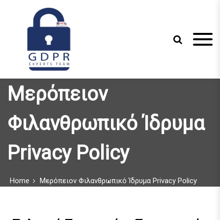
S
k
i
p
t
o
c
Just another WordPress site
GDPR Experts
o
Μερόπειον
n
Team
t
e
Φιλανθρωπικό Ίδρυμα
n
t
Privacy Policy
Home
Μερόπειον Φιλανθρωπικό Ίδρυμα Privacy Policy