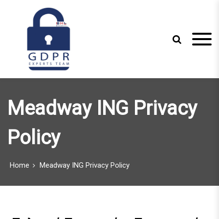
S
k
i
p
t
o
c
Just another WordPress site
GDPR Experts
o
n
Team
Meadway ING Privacy
t
e
n
Policy
t
Home
Meadway ING Privacy Policy