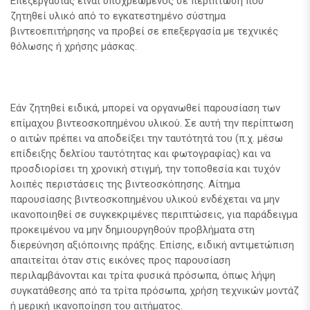
Επεξεργασίας είναι υποχρεωμένος σε περίπτωση που
ζητηθεί υλικό από το εγκατεστημένο σύστημα
βιντεοεπιτήρησης να προβεί σε επεξεργασία με τεχνικές
θόλωσης ή χρήσης μάσκας.
Εάν ζητηθεί ειδικά, μπορεί να οργανωθεί παρουσίαση των
επίμαχου βιντεοσκοπημένου υλικού. Σε αυτή την περίπτωση
ο αιτών πρέπει να αποδείξει την ταυτότητά του (π.χ. μέσω
επίδειξης δελτίου ταυτότητας και φωτογραφίας) και να
προσδιορίσει τη χρονική στιγμή, την τοποθεσία και τυχόν
λοιπές περιστάσεις της βιντεοσκόπησης. Αίτημα
παρουσίασης βιντεοσκοπημένου υλικού ενδέχεται να μην
ικανοποιηθεί σε συγκεκριμένες περιπτώσεις, για παράδειγμα
προκειμένου να μην δημιουργηθούν προβλήματα στη
διερεύνηση αξιόποινης πράξης. Επίσης, ειδική αντιμετώπιση
απαιτείται όταν στις εικόνες προς παρουσίαση
περιλαμβάνονται και τρίτα φυσικά πρόσωπα, όπως λήψη
συγκατάθεσης από τα τρίτα πρόσωπα, χρήση τεχνικών μοντάζ
ή μερική ικανοποίηση του αιτήματος.