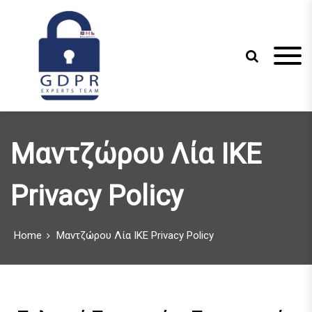
S
k
i
p
t
o
c
Just another WordPress site
GDPR Experts
o
n
Team
Μαντζώρου Λία ΙΚΕ
t
e
n
Privacy Policy
t
Home
Μαντζώρου Λία ΙΚΕ Privacy Policy