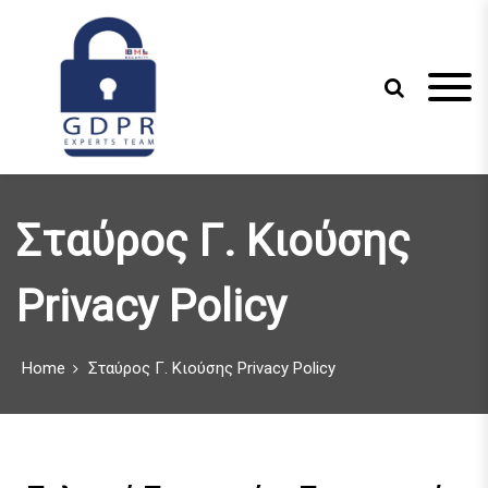
S
k
i
p
t
o
c
Just another WordPress site
GDPR Experts
o
n
Team
Σταύρος Γ. Κιούσης
t
e
n
Privacy Policy
t
Home
Σταύρος Γ. Κιούσης Privacy Policy