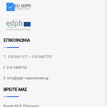
ΕΠΙΚΟΙΝΩΝΙΑ
T. 210 9411177 – 210 9427757
F. 210 3459753
E. info@gdpr-expertsteam.gr
ΒΡΕΙΤΕ ΜΑΣ
Κοραή 60 & Πλάτωνος