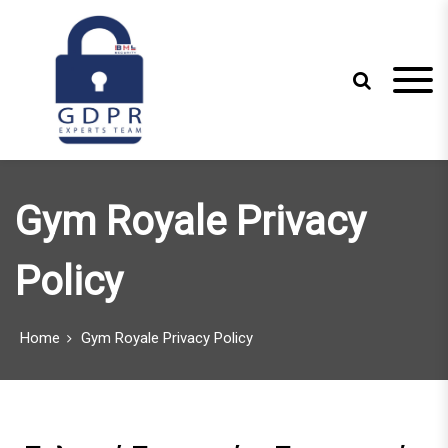
S
k
i
p
t
o
c
Just another WordPress site
GDPR Experts
o
n
Team
Gym Royale Privacy
t
e
n
Policy
t
Home
Gym Royale Privacy Policy