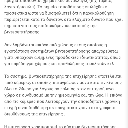
πραγματοποιούνται χρηματικές συναλλαγές (π.χ. ταμείο,
λογιστήριο κλπ). Το σημείο τοποθέτησης επιλέχθηκε
προσεκτικά ώστε να διασφαλιστεί ότι η παρακολούθηση
περιορίζεται κατά το δυνατόν, στο ελάχιστο δυνατό που έχει
σημασία για τους επιδιωκόμενους σκοπούς της
βιντεοεπιτήρησης.
Δεν λαμβάνεται εικόνα από χώρους στους οποίους η
εγκατάσταση συστημάτων βιντεοεπιτήρησης απαγορεύεται
γιατί υπάρχουν αυξημένες προσδοκίες ιδιωτικότητας, όπως
για παράδειγμα χώρους και προθαλάμους τουαλετών κτλ.
Το σύστημα βιντεοεπιτήρησης της επιχείρησης αποτελείται
από κάμερες, οι οποίες καταγράφουν μόνο κατόπιν κίνησης
όλο το 24ωρο για λόγους ασφαλείας στον επιτηρούμενο
χώρο σε συνδυασμό με την ημερομηνία και την ώρα. Η εικόνα
από τις κάμερες που λειτουργούν την οποιαδήποτε χρονική
στιγμή είναι διαθέσιμη σε πραγματικό χρόνο στο γραφείο
διευθύνσεως της επιχείρησης .
Η επιχείρηση χρησιμοποιεί το σύστημα βιντεοεπιτήρησης,