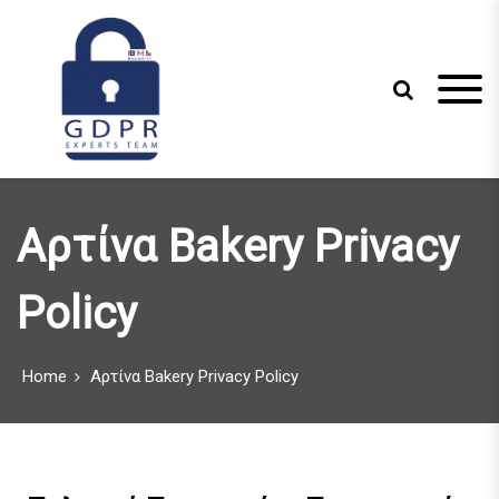
S
k
i
p
t
o
c
Just another WordPress site
GDPR Experts
o
n
Team
Αρτίνα Bakery Privacy
t
e
n
Policy
t
Home
Αρτίνα Bakery Privacy Policy