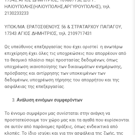
17343, ΑΓΙΟΣ ΔΗΜΗΤΡΙΟΣ, 109887150, Δ.Ο.Υ.:
ΗΛΙΟΥΠΟΛΗΣ(ΗΛΙΟΥΠΟΛΗΣ,ΑΡΓΥΡΟΥΠΟΛΗΣ), τηλ.
2130233233
ΥΠΟΚ/ΜΑ: ΕΡΑΤΟΣΘΕΝΟΥΣ 56 & ΣΤΡΑΤΑΡΧΟΥ ΠΑΠΑΓΟΥ,
17343 ΑΓΙΟΣ ΔΗΜΗΤΡΙΟΣ, τηλ. 2109717431
Ως υπεύθυνος επεξεργασίας που έχει οριστεί η ανωτέρω
επιχείρηση έχει όλες τις υποχρεώσεις που απορρέουν από
το θεσμικό πλαίσιο περί προστασίας δεδομένων, όπως
υποχρέωση ικανοποίησης των δικαιωμάτων ενημέρωσης,
πρόσβασης και αντίρρησης των υποκειμένων των
δεδομένων, υποχρέωση τήρησης του απορρήτου και της
ασφάλειας της επεξεργασίας.
Ανάλυση εννόμων συμφερόντων
Το έννομο συμφέρον μας συνίσταται στην ανάγκη να
προστατεύσουμε τον χώρο μας και τα αγαθά που ευρίσκονται
σε αυτόν από παράνομες πράξεις, όπως ενδεικτικά από
κλοπές. Το ίδιο ισχύει και για την ασφάλεια της ζωής, της